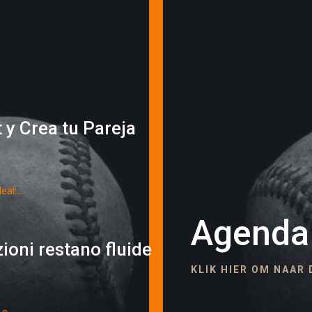
 y Crea tu Pareja
al:...
Agenda
ioni restano fluide
KLIK HIER OM NAAR
e...