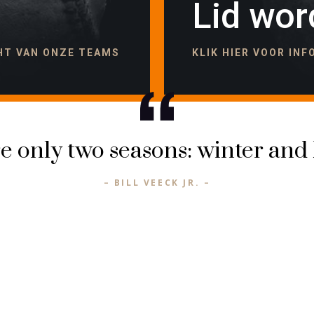
Lid wor
CHT VAN ONZE TEAMS
KLIK HIER VOOR IN
e only two seasons: winter and 
– BILL VEECK JR. –