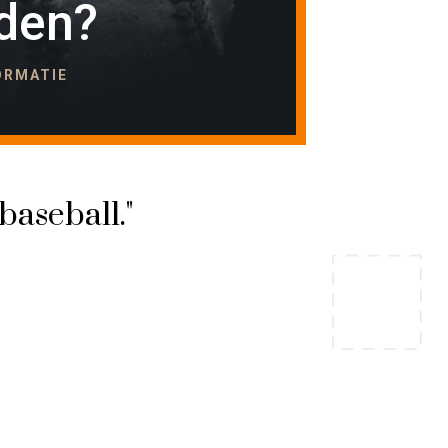
den?
FORMATIE
baseball."