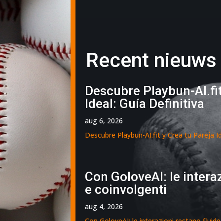
Recent nieuws
Descubre Playbun-AI.fit
Ideal: Guía Definitiva
aug 6, 2026
Descubre Playbun-AI.fit y Crea tu Pareja Ide
Con GoloveAI: le interaz
e coinvolgenti
aug 4, 2026
Con GoloveAI: le interazioni restano fluide 