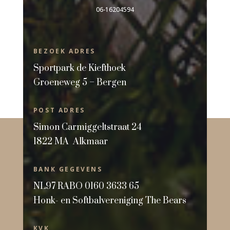
06-16204594
BEZOEK ADRES
Sportpark de Kiefthoek
Groeneweg 5 – Bergen
POST ADRES
Simon Carmiggeltstraat 24
1822 MA Alkmaar
BANK GEGEVENS
NL97 RABO 0160 3633 65
H
onk- en Softbalvereniging The Bears
KVK