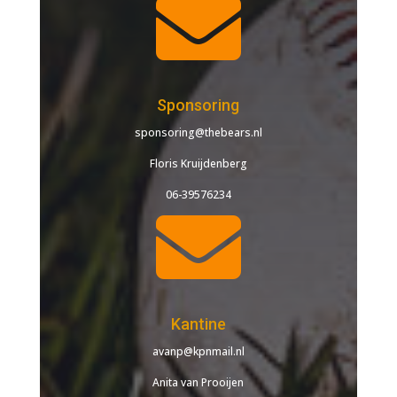

Sponsoring
sponsoring@thebears.nl
Floris Kruijdenberg
06-39576234

Kantine
avanp@kpnmail.nl
Anita van Prooijen