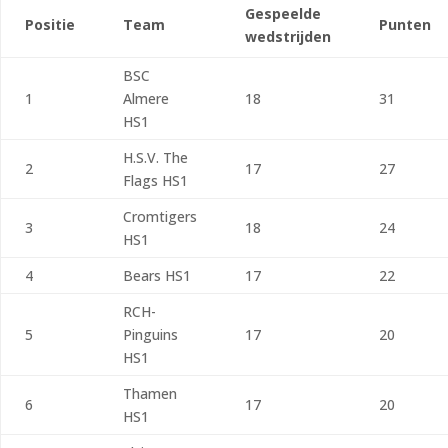
Gespeelde
Positie
Team
Punten
wedstrijden
BSC
1
Almere
18
31
HS1
H.S.V. The
2
17
27
Flags HS1
Cromtigers
3
18
24
HS1
4
Bears HS1
17
22
RCH-
5
Pinguins
17
20
HS1
Thamen
6
17
20
HS1