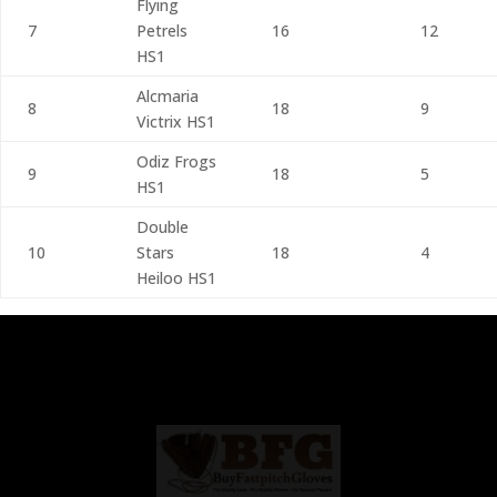
Flying
7
Petrels
16
12
HS1
Alcmaria
8
18
9
Victrix HS1
Odiz Frogs
9
18
5
HS1
Double
10
Stars
18
4
Heiloo HS1